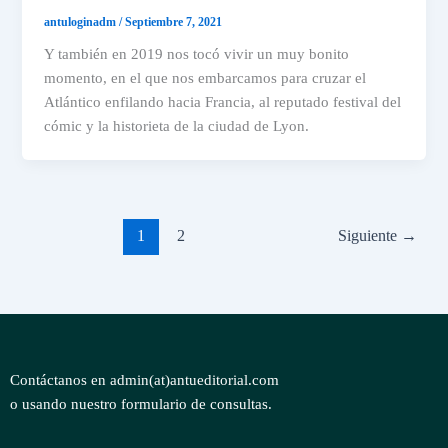
antuloginadm
/
Septiembre 7, 2021
Y también en 2019 nos tocó vivir un muy bonito
momento, en el que nos embarcamos para cruzar el
Atlántico enfilando hacia Francia, al reputado festival del
cómic y la historieta de la ciudad de Lyon.
1
2
Siguiente
→
Contáctanos en admin(at)antueditorial.com
o usando nuestro formulario de consultas.