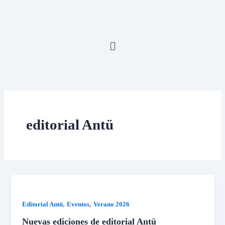
Ir
al
contenido
Menú
editorial Antü
,
,
Editorial Antü
Eventos
Verano 2026
Nuevas ediciones de editorial Antü