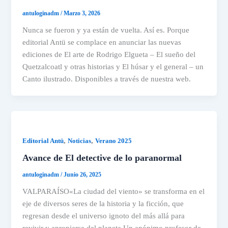
antuloginadm
/
Marzo 3, 2026
Nunca se fueron y ya están de vuelta. Así es. Porque
editorial Antü se complace en anunciar las nuevas
ediciones de El arte de Rodrigo Elgueta – El sueño del
Quetzalcoatl y otras historias y El húsar y el general – un
Canto ilustrado. Disponibles a través de nuestra web.
,
,
Editorial Antü
Noticias
Verano 2025
Avance de El detective de lo paranormal
antuloginadm
/
Junio 26, 2025
VALPARAÍSO«La ciudad del viento» se transforma en el
eje de diversos seres de la historia y la ficción, que
regresan desde el universo ignoto del más allá para
revivir y apropiarse del planeta.Un anónimo profesor de