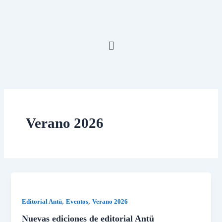
Ir
al
contenido
Menú
Verano 2026
,
,
Editorial Antü
Eventos
Verano 2026
Nuevas ediciones de editorial Antü