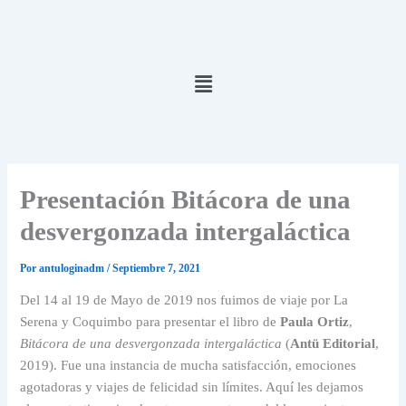
Ir
al
contenido
Menú
Presentación Bitácora de una
desvergonzada intergaláctica
Por
antuloginadm
/
Septiembre 7, 2021
Del 14 al 19 de Mayo de 2019 nos fuimos de viaje por La
Serena y Coquimbo para presentar el libro de
Paula Ortiz
,
Bitácora de una desvergonzada intergaláctica
(
Antü Editorial
,
2019). Fue una instancia de mucha satisfacción, emociones
agotadoras y viajes de felicidad sin límites. Aquí les dejamos