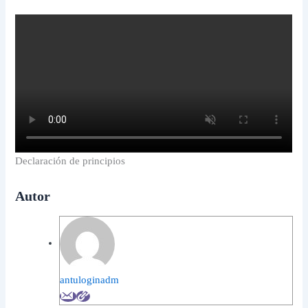
Declaración de principios
Autor
antuloginadm