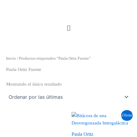
Ir
al
contenido
Menú
Inicio
/ Productos etiquetados “Paula Ortiz Fuente”
Paula Ortiz Fuente
Mostrando el único resultado
El
El
¡Oferta!
precio
precio
original
actual
era:
es:
Paula Ortiz
$6.000.
$5.000.