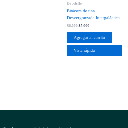
De bolsillo
Bitácora de una
Desvergonzada Intergaláctica
$
6.000
$
5.000
Agregar al carrito
Vista rápida