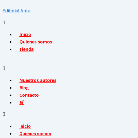
Ir
Menú
Menú
Menú
Editorial Antu
al
contenido
Inicio
Quienes somos
Tienda
Nuestros autores
Blog
Contacto
🛒
Inicio
Quienes somos